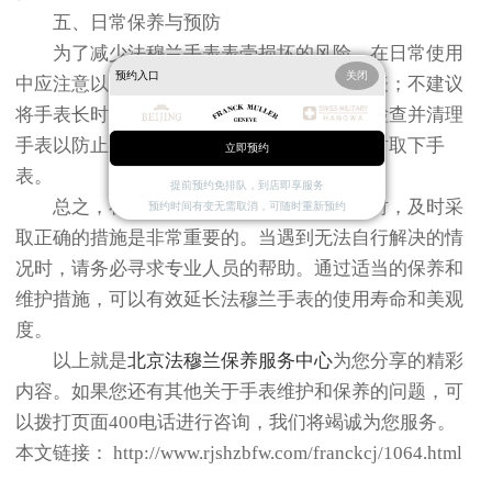
五、日常保养与预防
为了减少法穆兰手表表壳损坏的风险，在日常使用
预约入口
关闭
中应注意以下几点：避免剧烈运动时佩戴手表；不建议
将手表长时间暴露在极端温度环境中；定期检查并清理
手表以防止灰尘和湿气积累；在游泳或洗澡时取下手
立即预约
表。
提前预约免排队，到店即享服务
总之，在面对法穆兰手表表壳损坏问题时，及时采
预约时间有变无需取消，可随时重新预约
取正确的措施是非常重要的。当遇到无法自行解决的情
况时，请务必寻求专业人员的帮助。通过适当的保养和
维护措施，可以有效延长法穆兰手表的使用寿命和美观
度。
以上就是
北京法穆兰保养服务中心
为您分享的精彩
内容。如果您还有其他关于手表维护和保养的问题，可
以拨打页面400电话进行咨询，我们将竭诚为您服务。
本文链接： http://www.rjshzbfw.com/franckcj/1064.html