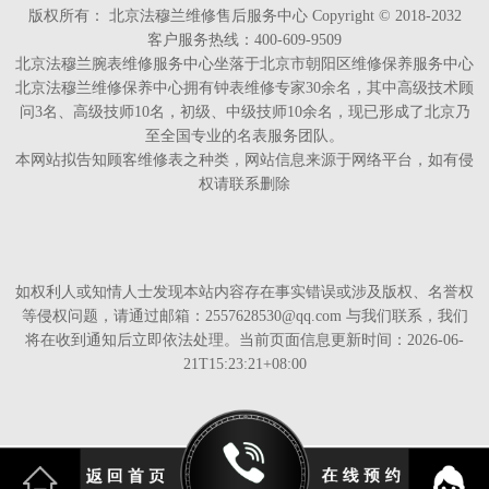
版权所有：
北京法穆兰维修售后服务中心 Copyright © 2018-2032
客户服务热线：400-609-9509
北京法穆兰腕表维修服务中心坐落于北京市朝阳区维修保养服务中心
北京法穆兰维修保养中心拥有钟表维修专家30余名，其中高级技术顾
问3名、高级技师10名，初级、中级技师10余名，现已形成了北京乃
至全国专业的名表服务团队。
本网站拟告知顾客维修表之种类，网站信息来源于网络平台，如有侵
权请联系删除
如权利人或知情人士发现本站内容存在事实错误或涉及版权、名誉权
等侵权问题，请通过邮箱：2557628530@qq.com 与我们联系，我们
将在收到通知后立即依法处理。当前页面信息更新时间：2026-06-
21T15:23:21+08:00