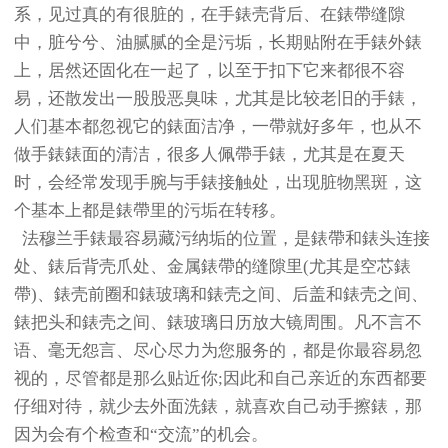
系，见过真的有很脏的，在手錶壳背后、在錶帶缝隙
中，脏兮兮、油腻腻的全是污垢，长期贴附在手錶外錶
上，居然还固化在一起了，以至于扣下它来都很不容
易，还散发出一股股恶臭味，尤其是比较老旧的手錶，
人们基本都忽视它的錶面洁净，一帶就好多年，也从不
做手錶錶面的清洁，很多人佩帶手錶，尤其是在夏天
时，会经常发现手腕与手錶接触处，出现脏物黑斑，这
个基本上都是錶帶里的污垢在转移。
法穆兰手錶最容易藏污纳垢的位置，是錶帶和錶头连接
处、錶后背壳爪处、金属錶帶的缝隙里(尤其是空芯錶
帶)、錶壳前圈和錶玻璃和錶壳之间、后盖和錶壳之间、
錶把头和錶壳之间、錶玻璃日历放大镜周围。凡不言不
语、毫无怨言、尽心尽力为您服务的，都是你最容易忽
视的，尽管都是那么贴近你;因此和自己亲近的东西都要
仔细对待，就少去外面洗錶，就喜欢自己动手擦錶，那
因为会有个检查和“交流”的机会。