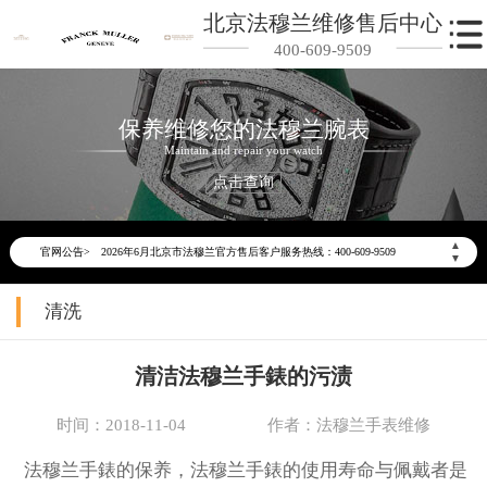
北京法穆兰维修售后中心
400-609-9509
保养维修您的法穆兰腕表
Maintain and repair your watch
点击查询
2026年6月法穆兰北京市售后服务网络优化升级公告
▲
2026年6月北京市法穆兰官方售后客户服务热线：400-609-9509
官网公告>
▼
2026年6月法穆兰售后服务中心最新网点地址：
清洗
北京市东城区东长安街1号东方广场写字楼W3座6层602室（需提前预约）
北京市朝阳区建国门外大街甲6号华熙国际中心写字楼D座11层1102室（需提前预约）
北京市朝阳区建国门外大街甲6号华熙国际中心D座11层1102室法穆兰售后服务中心（需提前预约）
清洁法穆兰手錶的污渍
北京市东城区东长安街1号王府井东方广场W3座6层602室法穆兰售后服务中心（需提前预约）
时间：2018-11-04
作者：法穆兰手表维修
节假日正常营业！
法穆兰手錶的保养，法穆兰手錶的使用寿命与佩戴者是