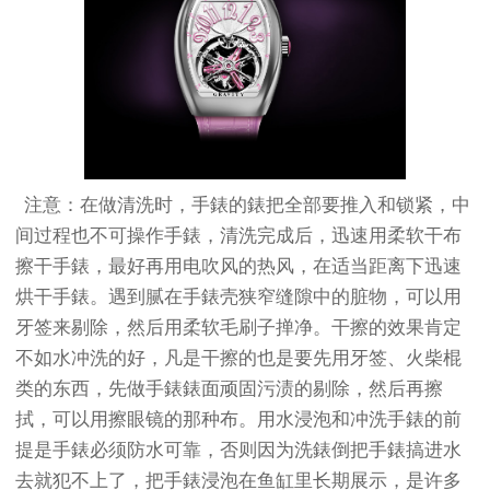
注意：在做清洗时，手錶的錶把全部要推入和锁紧，中
间过程也不可操作手錶，清洗完成后，迅速用柔软干布
擦干手錶，最好再用电吹风的热风，在适当距离下迅速
烘干手錶。遇到腻在手錶壳狭窄缝隙中的脏物，可以用
牙签来剔除，然后用柔软毛刷子掸净。干擦的效果肯定
不如水冲洗的好，凡是干擦的也是要先用牙签、火柴棍
类的东西，先做手錶錶面顽固污渍的剔除，然后再擦
拭，可以用擦眼镜的那种布。用水浸泡和冲洗手錶的前
提是手錶必须防水可靠，否则因为洗錶倒把手錶搞进水
去就犯不上了，把手錶浸泡在鱼缸里长期展示，是许多