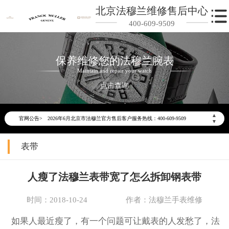
北京法穆兰维修售后中心
400-609-9509
保养维修您的法穆兰腕表
Maintain and repair your watch
点击查询
2026年6月法穆兰北京市售后服务网络优化升级公告
▲
官网公告>
2026年6月北京市法穆兰官方售后客户服务热线：400-609-9509
▼
2026年6月法穆兰售后服务中心最新网点地址：
表带
北京市东城区东长安街1号东方广场写字楼W3座6层602室（需提前预约）
北京市朝阳区建国门外大街甲6号华熙国际中心写字楼D座11层1102室（需提前预约）
人瘦了法穆兰表带宽了怎么拆卸钢表带
北京市朝阳区建国门外大街甲6号华熙国际中心D座11层1102室法穆兰售后服务中心（需提前预约）
北京市东城区东长安街1号王府井东方广场W3座6层602室法穆兰售后服务中心（需提前预约）
时间：2018-10-24
作者：法穆兰手表维修
节假日正常营业！
如果人最近瘦了，有一个问题可让戴表的人发愁了，法