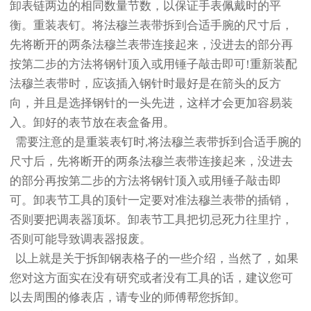
卸表链两边的相同数量节数，以保证手表佩戴时的平
衡。重装表钉。将法穆兰表带拆到合适手腕的尺寸后，
先将断开的两条法穆兰表带连接起来，没进去的部分再
按第二步的方法将钢针顶入或用锤子敲击即可!重新装配
法穆兰表带时，应该插入钢针时最好是在箭头的反方
向，并且是选择钢针的一头先进，这样才会更加容易装
入。卸好的表节放在表盒备用。
需要注意的是重装表钉时,将法穆兰表带拆到合适手腕的
尺寸后，先将断开的两条法穆兰表带连接起来，没进去
的部分再按第二步的方法将钢针顶入或用锤子敲击即
可。卸表节工具的顶针一定要对准法穆兰表带的插销，
否则要把调表器顶坏。卸表节工具把切忌死力往里拧，
否则可能导致调表器报废。
以上就是关于拆卸钢表格子的一些介绍，当然了，如果
您对这方面实在没有研究或者没有工具的话，建议您可
以去周围的修表店，请专业的师傅帮您拆卸。