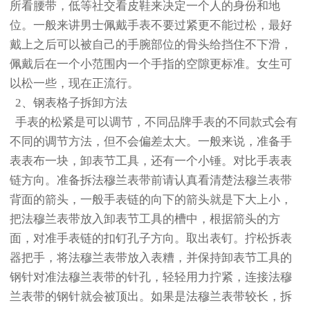
所看腰带，低等社交看皮鞋来决定一个人的身份和地
位。一般来讲男士佩戴手表不要过紧更不能过松，最好
戴上之后可以被自己的手腕部位的骨头给挡住不下滑，
佩戴后在一个小范围内一个手指的空隙更标准。女生可
以松一些，现在正流行。
2、钢表格子拆卸方法
手表的松紧是可以调节，不同品牌手表的不同款式会有
不同的调节方法，但不会偏差太大。一般来说，准备手
表表布一块，卸表节工具，还有一个小锤。对比手表表
链方向。准备拆法穆兰表带前请认真看清楚法穆兰表带
背面的箭头，一般手表链的向下的箭头就是下大上小，
把法穆兰表带放入卸表节工具的槽中，根据箭头的方
面，对准手表链的扣钉孔子方向。取出表钉。拧松拆表
器把手，将法穆兰表带放入表糟，并保持卸表节工具的
钢针对准法穆兰表带的针孔，轻轻用力拧紧，连接法穆
兰表带的钢针就会被顶出。如果是法穆兰表带较长，拆